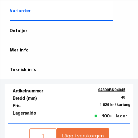
Varianter
Detaljer
Mer info
Teknisk info
04800BK04045
Artikelnummer
40
Bredd (mm)
1 626 kr
/ kartong
Pris
Lagersaldo
100+ i lager
Lägg i varukorgen