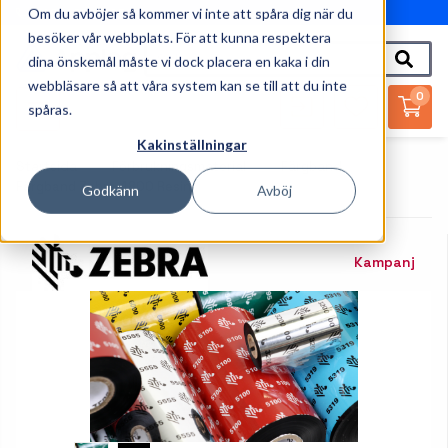
Om du avböjer så kommer vi inte att spåra dig när du
010-162 61 95
besöker vår webbplats. För att kunna respektera
dina önskemål måste vi dock placera en kaka i din
webbläsare så att våra system kan se till att du inte
0
spåras.
Kakinställningar
Startsida
Förbrukningsmaterial
Färgband
Färgband Zebra 4800 Resin
Godkänn
Avböj
Kampanj