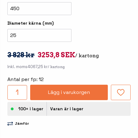
450
Diameter kärna (mm)
25
3 828 kr
3253,8 SEK
/ kartong
Inkl. moms
4067,25 kr
/ kartong
Antal per fp: 12
Lägg i varukorgen
100+ i lager
Varan är i lager
Jämför